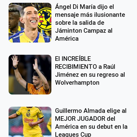
Ángel Di María dijo el
mensaje más ilusionante
sobre la salida de
Jáminton Campaz al
América
El INCREÍBLE
RECIBIMIENTO a Raúl
Jiménez en su regreso al
Wolverhampton
Guillermo Almada elige al
MEJOR JUGADOR del
América en su debut en la
Leagues Cup