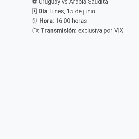
⚽
Uruguay vs Arabia Saudita
🗓️
Día
: lunes, 15 de junio
⏰
Hora
: 16:00 horas
📺:
Transmisión:
exclusiva por VIX