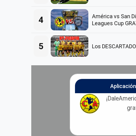
América vs San Di
4
Leagues Cup GRA
5
Los DESCARTADOS 
Aplicació
¡DaleAmeric
gra