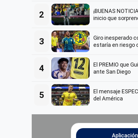
¡BUENAS NOTICIAS
2
inicio que sorpre
Giro inesperado 
3
estaría en riesgo 
El PREMIO que Guil
4
ante San Diego
El mensaje ESPECI
5
del América
Aplicació