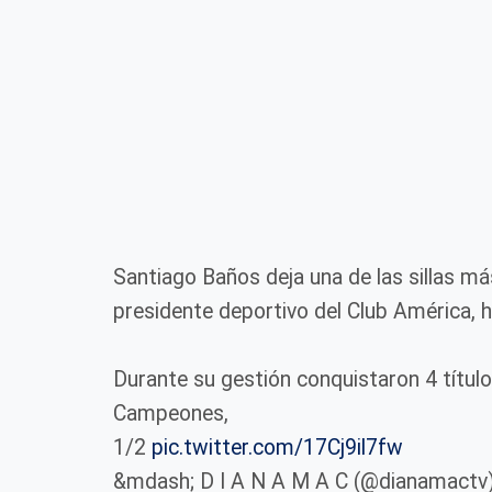
Santiago Baños deja una de las sillas má
presidente deportivo del Club América,
Durante su gestión conquistaron 4 títu
Campeones,
1/2
pic.twitter.com/17Cj9il7fw
&mdash; D I A N A M A C (@dianamactv