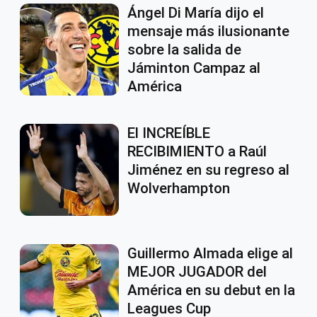
Ángel Di María dijo el
mensaje más ilusionante
sobre la salida de
Jáminton Campaz al
América
El INCREÍBLE
RECIBIMIENTO a Raúl
Jiménez en su regreso al
Wolverhampton
Guillermo Almada elige al
MEJOR JUGADOR del
América en su debut en la
Leagues Cup