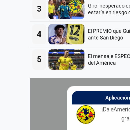
Giro inesperado 
3
estaría en riesgo 
El PREMIO que Guil
4
ante San Diego
El mensaje ESPECI
5
del América
Aplicació
¡DaleAmeric
gra