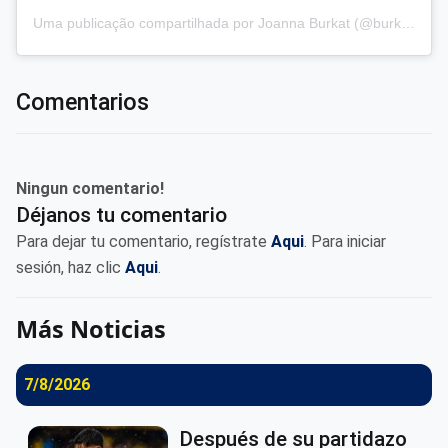
Uma publicação compartilhada por Joanna Burkat (@burkat.joanna)
Comentarios
Ningun comentario!
Déjanos tu comentario
Para dejar tu comentario, regístrate
Aqui
. Para iniciar
sesión, haz clic
Aqui
.
Más Noticias
7/8/2026
Después de su partidazo