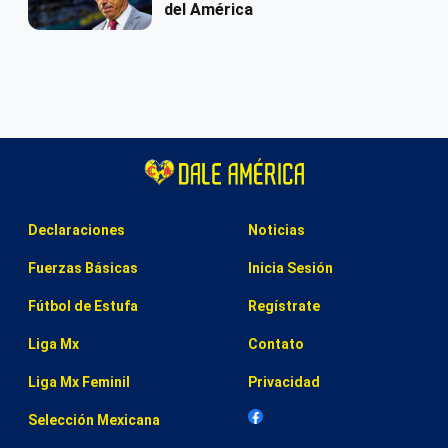
del América
Declaraciones
Noticias
Fuerzas Básicas
Inicia Sesión
Fútbol de Estufa
Regístrate
Liga Mx
Contato
Liga Mx Feminil
Privacidad
Selección Mexicana