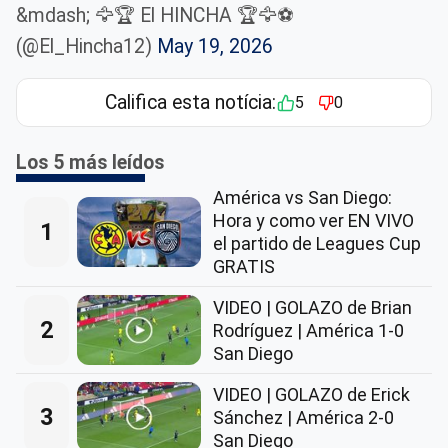
&mdash; 🦅🏆 El HINCHA 🏆🦅⚽
(@El_Hincha12)
May 19, 2026
Califica esta notícia:
5
0
Los 5 más leídos
América vs San Diego:
Hora y como ver EN VIVO
1
el partido de Leagues Cup
GRATIS
VIDEO | GOLAZO de Brian
2
Rodríguez | América 1-0
San Diego
VIDEO | GOLAZO de Erick
3
Sánchez | América 2-0
San Diego