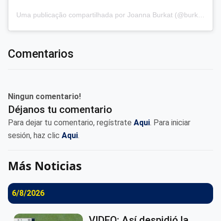
Uma publicação compartilhada por Joanna Burkat (@burkat.joanna)
Comentarios
Ningun comentario!
Déjanos tu comentario
Para dejar tu comentario, regístrate
Aqui
. Para iniciar
sesión, haz clic
Aqui
.
Más Noticias
6/8/2026
VIDEO: Así despidió la