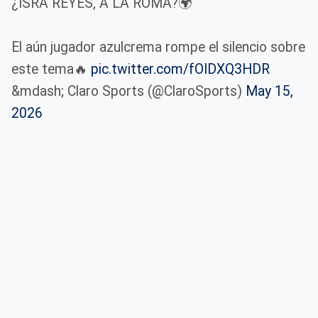
¿ISRA REYES, A LA ROMA?🌍
El aún jugador azulcrema rompe el silencio sobre
este tema🔥
pic.twitter.com/fOIDXQ3HDR
&mdash; Claro Sports (@ClaroSports)
May 15,
2026