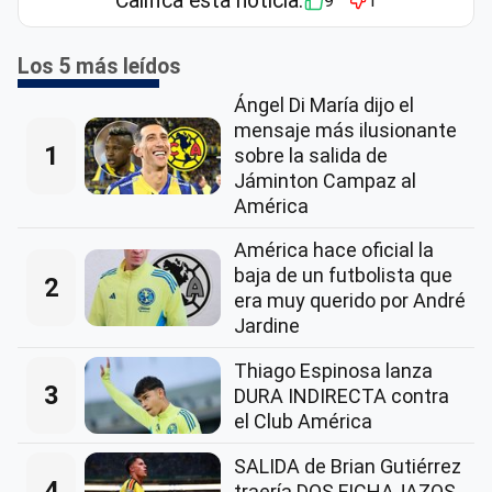
Califica esta notícia:
9
1
Los 5 más leídos
Ángel Di María dijo el
mensaje más ilusionante
1
sobre la salida de
Jáminton Campaz al
América
América hace oficial la
baja de un futbolista que
2
era muy querido por André
Jardine
Thiago Espinosa lanza
3
DURA INDIRECTA contra
el Club América
SALIDA de Brian Gutiérrez
4
traería DOS FICHAJAZOS