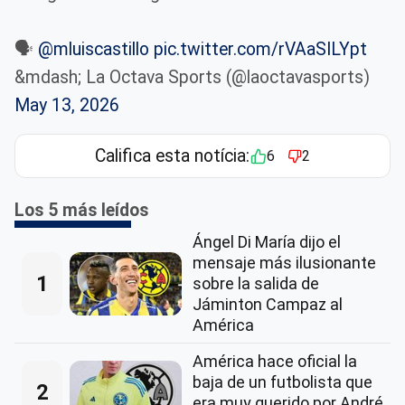
🗣️
@mluiscastillo
pic.twitter.com/rVAaSILYpt
&mdash; La Octava Sports (@laoctavasports)
May 13, 2026
Califica esta notícia:
6
2
Los 5 más leídos
Ángel Di María dijo el
mensaje más ilusionante
1
sobre la salida de
Jáminton Campaz al
América
América hace oficial la
baja de un futbolista que
2
era muy querido por André