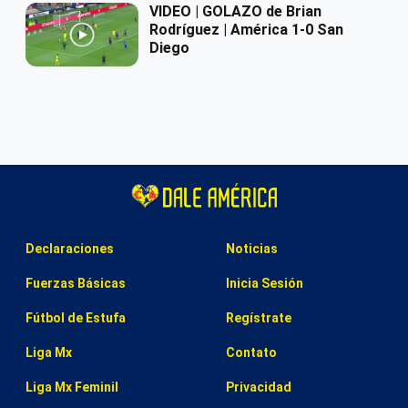
VIDEO | GOLAZO de Brian
Rodríguez | América 1-0 San
Diego
Declaraciones
Noticias
Fuerzas Básicas
Inicia Sesión
Fútbol de Estufa
Regístrate
Liga Mx
Contato
Liga Mx Feminil
Privacidad