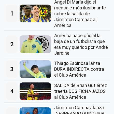
Ángel Di María dijo el
mensaje más ilusionante
1
sobre la salida de
Jáminton Campaz al
América
América hace oficial la
baja de un futbolista que
2
era muy querido por André
Jardine
Thiago Espinosa lanza
3
DURA INDIRECTA contra
el Club América
SALIDA de Brian Gutiérrez
4
traería DOS FICHAJAZOS
al Club América
Jáminton Campaz lanza
INESPERADO GUIÑO que