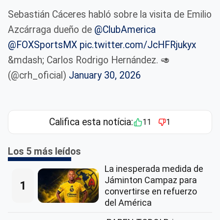
Sebastián Cáceres habló sobre la visita de Emilio
Azcárraga dueño de
@ClubAmerica
@FOXSportsMX
pic.twitter.com/JcHFRjukyx
&mdash; Carlos Rodrigo Hernández. 🥑
(@crh_oficial)
January 30, 2026
Califica esta notícia:
11
1
Los 5 más leídos
La inesperada medida de
Jáminton Campaz para
1
convertirse en refuerzo
del América