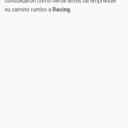
consolidaron como héroe antes de emprender
su camino rumbo a
Racing
.