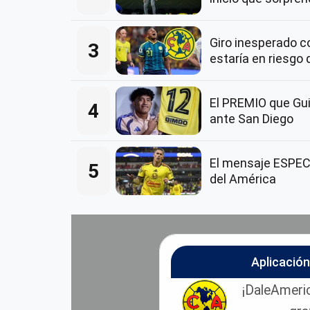
Giro inesperado 
3
estaría en riesgo 
El PREMIO que Guil
4
ante San Diego
El mensaje ESPECI
5
del América
Aplicació
¡DaleAmeric