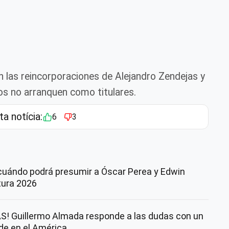
 las reincorporaciones de Alejandro Zendejas y
s no arranquen como titulares.
ta notícia:
6
3
cuándo podrá presumir a Óscar Perea y Edwin
rtura 2026
! Guillermo Almada responde a las dudas con un
nde en el América