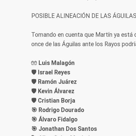
POSIBLE ALINEACIÓN DE LAS ÁGUILA
Tomando en cuenta que Martín ya está dis
once de las Águilas ante los Rayos podría
🧤
Luis Malagón
🛡️ Israel Reyes
🛡️ Ramón Juárez
🛡️ Kevin Álvarez
🛡️ Cristian Borja
🎯 Rodrigo Dourado
🎯 Álvaro Fidalgo
🎯 Jonathan Dos Santos