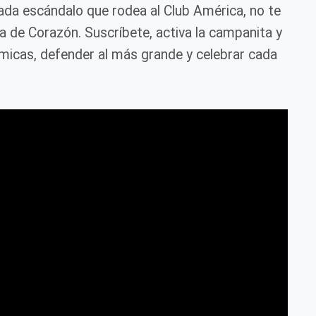
cada escándalo que rodea al Club América, no te
ca de Corazón. Suscríbete, activa la campanita y
icas, defender al más grande y celebrar cada