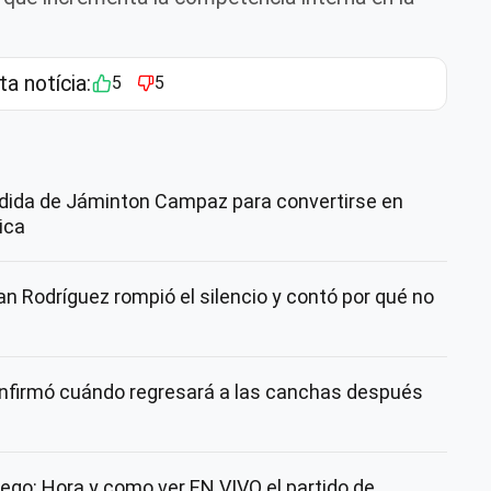
ta notícia:
5
5
dida de Jáminton Campaz para convertirse en
ica
n Rodríguez rompió el silencio y contó por qué no
nfirmó cuándo regresará a las canchas después
ego: Hora y como ver EN VIVO el partido de