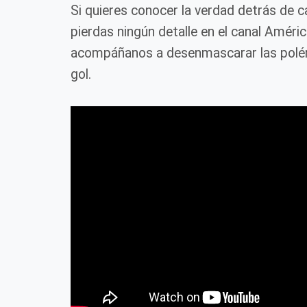
Si quieres conocer la verdad detrás de 
pierdas ningún detalle en el canal Améri
acompáñanos a desenmascarar las polém
gol.