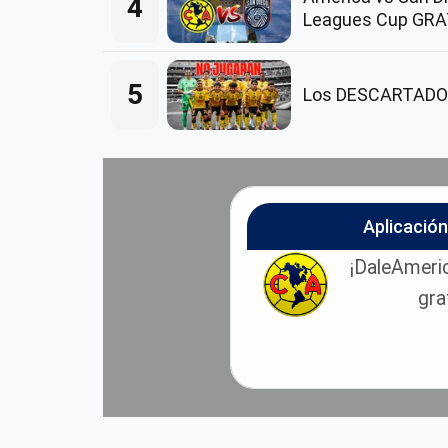
4
Leagues Cup GRA
5
Los DESCARTADOS 
Aplicació
¡DaleAmeric
gra