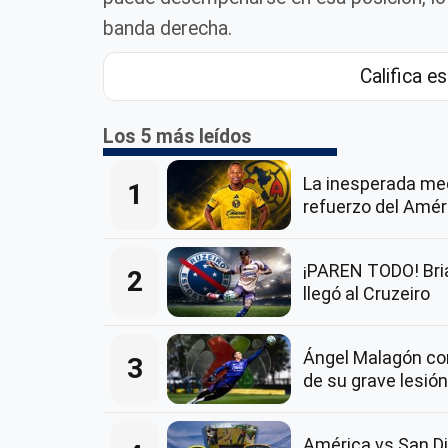
banda derecha.
Califica es
Los 5 más leídos
La inesperada me
1
refuerzo del Amér
¡PAREN TODO! Bria
2
llegó al Cruzeiro
Ángel Malagón co
3
de su grave lesión
América vs San Di