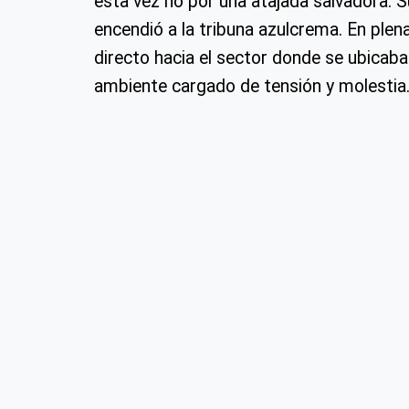
esta vez no por una atajada salvadora. S
encendió a la tribuna azulcrema. En plena
directo hacia el sector donde se ubicab
ambiente cargado de tensión y molestia