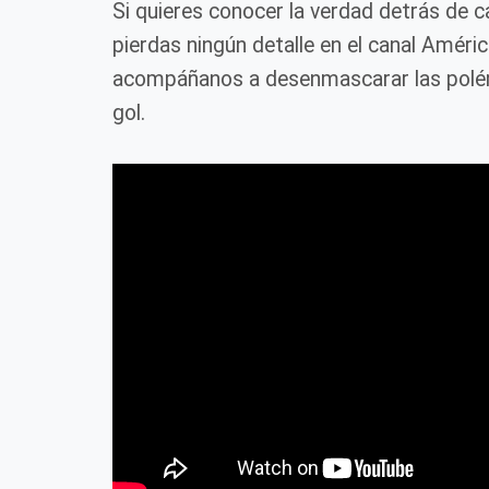
Si quieres conocer la verdad detrás de 
pierdas ningún detalle en el canal Améri
acompáñanos a desenmascarar las polém
gol.