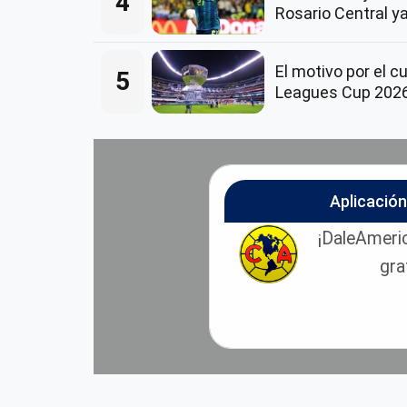
4
Rosario Central ya
El motivo por el c
5
Leagues Cup 202
Aplicació
¡DaleAmeric
gra