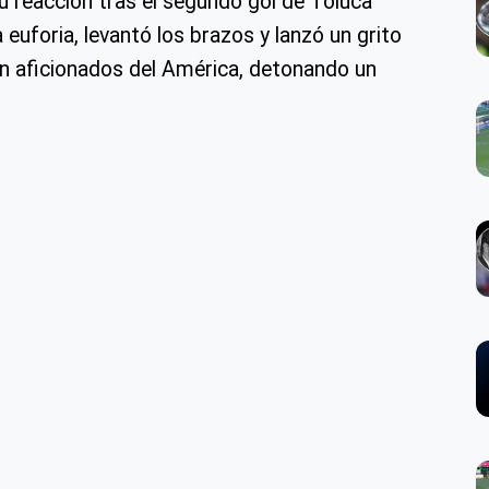
u reacción tras el segundo gol de Toluca
 euforia, levantó los brazos y lanzó un grito
an aficionados del América, detonando un
.