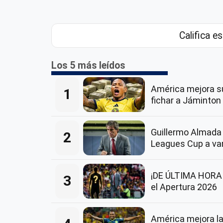
Califica es
Los 5 más leídos
América mejora su
1
fichar a Jáminto
Guillermo Almada 
2
Leagues Cup a va
¡DE ÚLTIMA HORA! 
3
el Apertura 2026
América mejora la