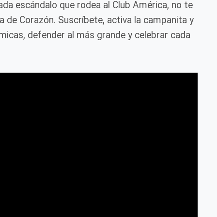
cada escándalo que rodea al Club América, no te
ca de Corazón. Suscríbete, activa la campanita y
icas, defender al más grande y celebrar cada