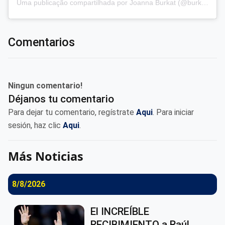
Uma publicação compartilhada por Joanna Burkat (@burkat.joanna)
Comentarios
Ningun comentario!
Déjanos tu comentario
Para dejar tu comentario, regístrate
Aqui
. Para iniciar
sesión, haz clic
Aqui
.
Más Noticias
8/8/2026
El INCREÍBLE
RECIBIMIENTO a Raúl