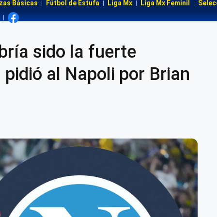
zas Básicas
Fútbol de Estufa
Liga Mx
Liga Mx Feminil
Selec
ría sido la fuerte
pidió al Napoli por Brian