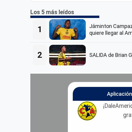
Los 5 más leídos
Jáminton Campaz
1
quiere llegar al A
2
SALIDA de Brian G
Aplicació
¡DaleAmeric
gra