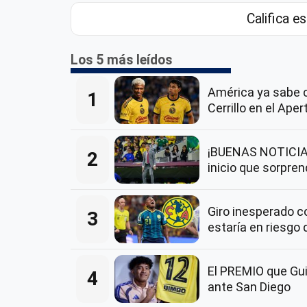
Califica es
Los 5 más leídos
América ya sabe 
1
Cerrillo en el Ape
¡BUENAS NOTICIAS
2
inicio que sorpre
Giro inesperado 
3
estaría en riesgo 
El PREMIO que Guil
4
ante San Diego