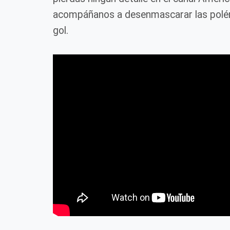
acompáñanos a desenmascarar las polém
gol.