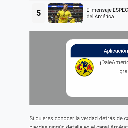
El mensaje ESPECI
5
del América
Aplicació
¡DaleAmeric
gra
Si quieres conocer la verdad detrás de 
pierdas ningún detalle en el canal Améri