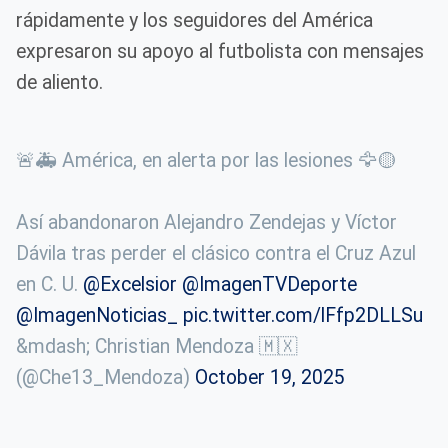
rápidamente y los seguidores del América
expresaron su apoyo al futbolista con mensajes
de aliento.
🚨🚑 América, en alerta por las lesiones 🦅🟡
Así abandonaron Alejandro Zendejas y Víctor
Dávila tras perder el clásico contra el Cruz Azul
en C. U.
@Excelsior
@ImagenTVDeporte
@ImagenNoticias_
pic.twitter.com/lFfp2DLLSu
&mdash; Christian Mendoza 🇲🇽
(@Che13_Mendoza)
October 19, 2025