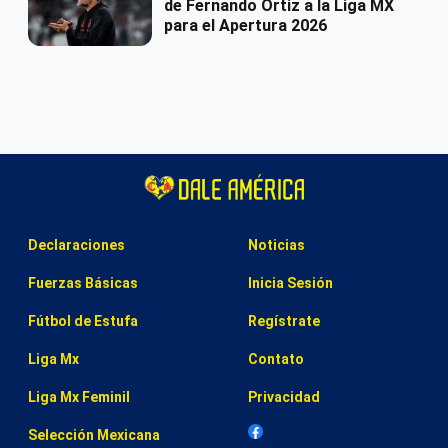
de Fernando Ortiz a la Liga MX
para el Apertura 2026
Declaraciones
Noticias
Fuerzas Básicas
Inicia Sesión
Fútbol de Estufa
Regístrate
Liga Mx
Contato
Liga Mx Feminil
Privacidad
Selección Mexicana