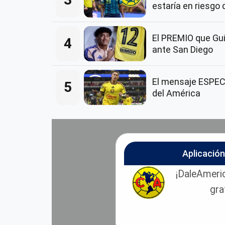
estaría en riesgo 
El PREMIO que Guil
4
ante San Diego
El mensaje ESPECI
5
del América
Aplicació
¡DaleAmeric
gra