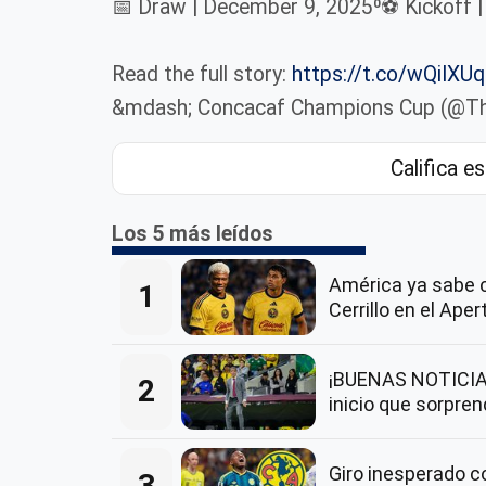
📅 Draw | December 9, 2025⁰⚽ Kickoff | 
Read the full story:
https://t.co/wQiIXU
&mdash; Concacaf Champions Cup (@T
Califica es
Los 5 más leídos
América ya sabe 
1
Cerrillo en el Ape
¡BUENAS NOTICIAS
2
inicio que sorpre
Giro inesperado 
3