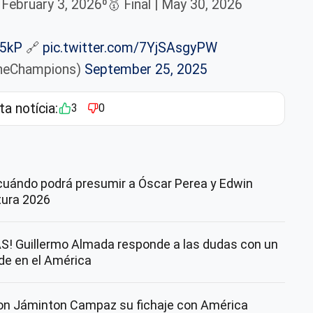
February 3, 2026⁰🥇 Final | May 30, 2026
q5kP
🔗
pic.twitter.com/7YjSAsgyPW
heChampions)
September 25, 2025
ta notícia:
3
0
cuándo podrá presumir a Óscar Perea y Edwin
rtura 2026
! Guillermo Almada responde a las dudas con un
nde en el América
con Jáminton Campaz su fichaje con América