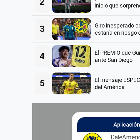
2
inicio que sorpre
Giro inesperado 
3
estaría en riesgo 
El PREMIO que Guil
4
ante San Diego
El mensaje ESPECI
5
del América
Aplicació
¡DaleAmeric