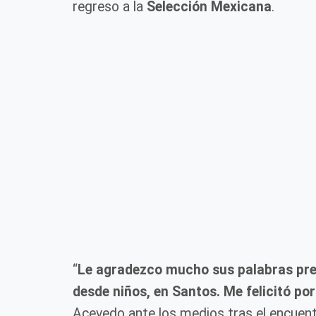
regreso a la
Selección Mexicana
.
“
Le agradezco mucho sus palabras prev
desde niños, en Santos. Me felicitó po
Acevedo ante los medios tras el encuen