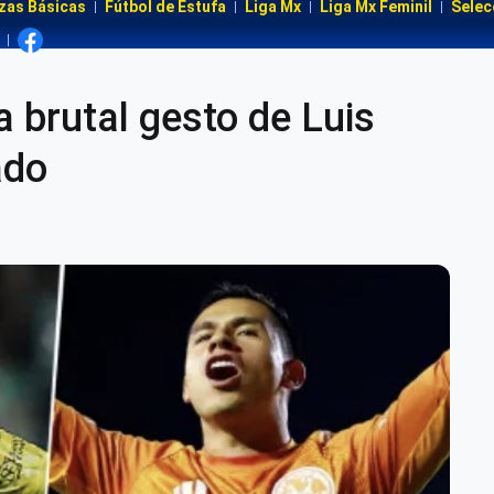
zas Básicas
Fútbol de Estufa
Liga Mx
Liga Mx Feminil
Selec
 brutal gesto de Luis
ado