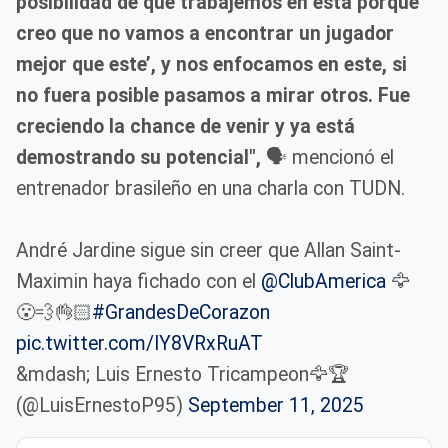
posibilidad de que trabajemos en esta porque
creo que no vamos a encontrar un jugador
mejor que este’, y nos enfocamos en este, si
no fuera posible pasamos a mirar otros. Fue
creciendo la chance de venir y ya está
demostrando su potencial",
🗣️ mencionó el
entrenador brasileño en una charla con TUDN.
André Jardine sigue sin creer que Allan Saint-
Maximin haya fichado con el
@ClubAmerica
🦅
😮‍💨👌🏻
#GrandesDeCorazon
pic.twitter.com/IY8VRxRuAT
&mdash; Luis Ernesto Tricampeon🦅🏆
(@LuisErnestoP95)
September 11, 2025