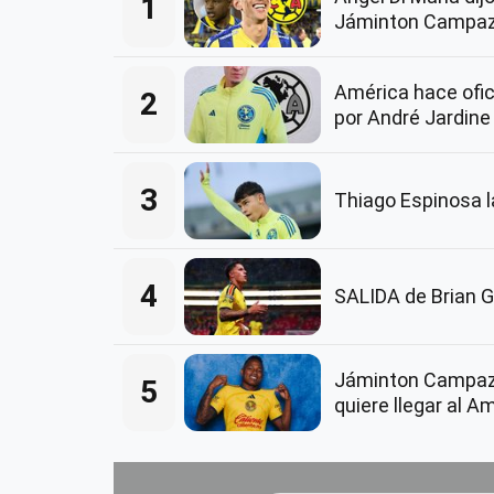
1
Jáminton Campaz
América hace ofici
2
por André Jardine
3
Thiago Espinosa 
4
SALIDA de Brian G
Jáminton Campaz
5
quiere llegar al A