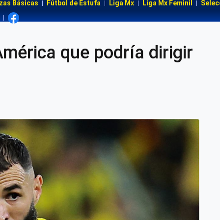
zas Básicas
Fútbol de Estufa
Liga Mx
Liga Mx Feminil
Selec
América que podría dirigir