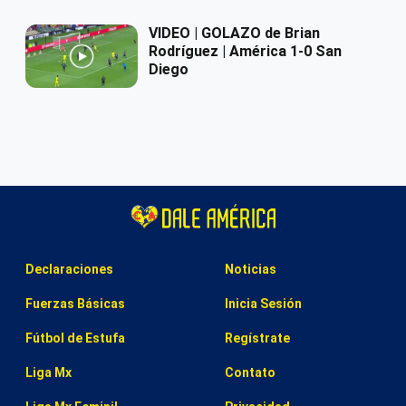
VIDEO | GOLAZO de Brian
Rodríguez | América 1-0 San
Diego
Declaraciones
Noticias
Fuerzas Básicas
Inicia Sesión
Fútbol de Estufa
Regístrate
Liga Mx
Contato