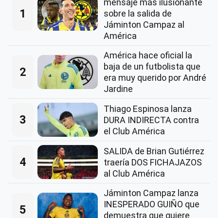
mensaje más ilusionante
1
sobre la salida de
Jáminton Campaz al
América
América hace oficial la
baja de un futbolista que
2
era muy querido por André
Jardine
Thiago Espinosa lanza
3
DURA INDIRECTA contra
el Club América
SALIDA de Brian Gutiérrez
4
traería DOS FICHAJAZOS
al Club América
Jáminton Campaz lanza
INESPERADO GUIÑO que
5
demuestra que quiere