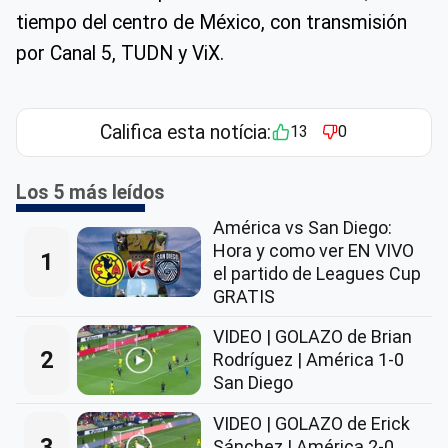
tiempo del centro de México, con transmisión
por Canal 5, TUDN y ViX.
Califica esta notícia:
13
0
Los 5 más leídos
América vs San Diego:
Hora y como ver EN VIVO
1
el partido de Leagues Cup
GRATIS
VIDEO | GOLAZO de Brian
2
Rodríguez | América 1-0
San Diego
VIDEO | GOLAZO de Erick
3
Sánchez | América 2-0