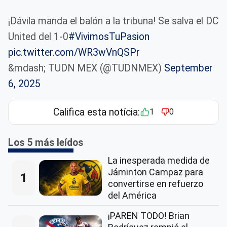
¡Dávila manda el balón a la tribuna! Se salva el DC
United del 1-0
#VivimosTuPasion
pic.twitter.com/WR3wVnQSPr
&mdash; TUDN MEX (@TUDNMEX)
September
6, 2025
Califica esta notícia:
1
0
Los 5 más leídos
La inesperada medida de
Jáminton Campaz para
1
convertirse en refuerzo
del América
¡PAREN TODO! Brian