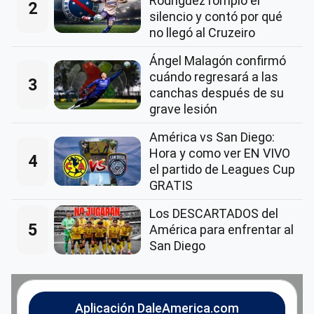
Rodríguez rompió el
2
silencio y contó por qué
no llegó al Cruzeiro
Ángel Malagón confirmó
cuándo regresará a las
3
canchas después de su
grave lesión
América vs San Diego:
Hora y como ver EN VIVO
4
el partido de Leagues Cup
GRATIS
Los DESCARTADOS del
5
América para enfrentar al
San Diego
Aplicación DaleAmerica.com