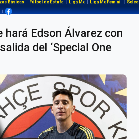
zas Básicas
Fútbol de Estufa
Liga Mx
Liga Mx Feminil
Selec
 hará Edson Álvarez con
salida del ‘Special One