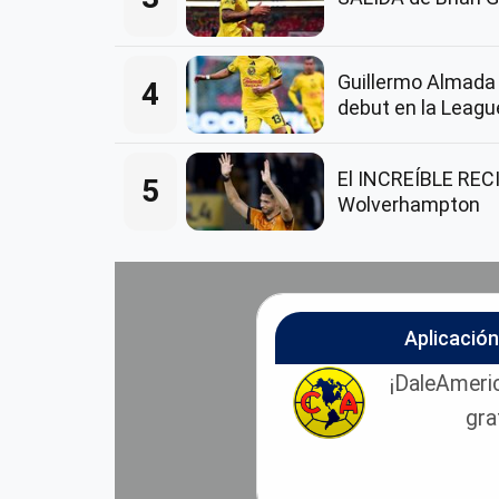
Guillermo Almada
4
debut en la Leag
El INCREÍBLE REC
5
Wolverhampton
Aplicació
¡DaleAmeric
gra