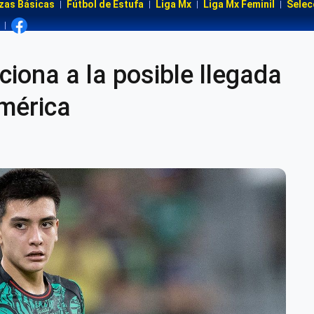
zas Básicas
Fútbol de Estufa
Liga Mx
Liga Mx Feminil
Selec
iona a la posible llegada
América