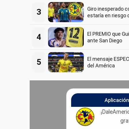
Giro inesperado 
3
estaría en riesgo 
El PREMIO que Guil
4
ante San Diego
El mensaje ESPECI
5
del América
Aplicació
¡DaleAmeric
gra