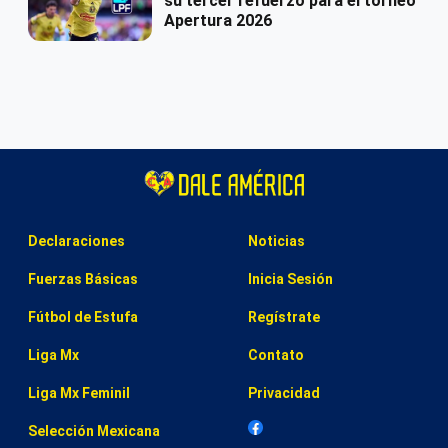
su tercer refuerzo para el torneo
Apertura 2026
Declaraciones
Noticias
Fuerzas Básicas
Inicia Sesión
Fútbol de Estufa
Regístrate
Liga Mx
Contato
Liga Mx Feminil
Privacidad
Selección Mexicana