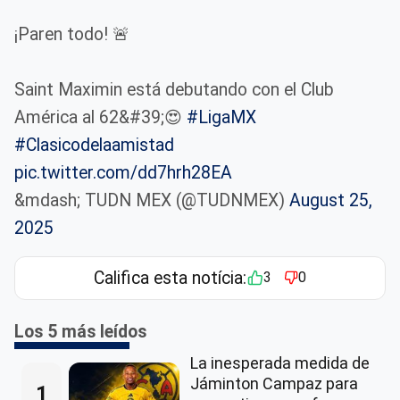
¡Paren todo! 🚨
Saint Maximin está debutando con el Club
América al 62&#39;😍
#LigaMX
#Clasicodelaamistad
pic.twitter.com/dd7hrh28EA
&mdash; TUDN MEX (@TUDNMEX)
August 25,
2025
Califica esta notícia:
3
0
Los 5 más leídos
La inesperada medida de
Jáminton Campaz para
1