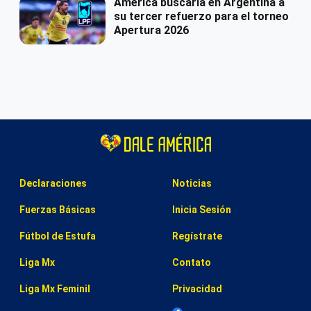
América buscaría en Argentina a
su tercer refuerzo para el torneo
Apertura 2026
Declaraciones
Noticias
Fuerzas Básicas
Inicia Sesión
Fútbol de Estufa
Regístrate
Liga Mx
Contato
Liga Mx Feminil
Privacidad