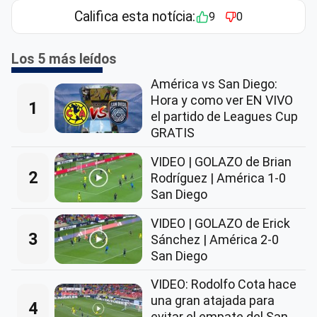
Califica esta notícia:
9
0
Los 5 más leídos
América vs San Diego:
Hora y como ver EN VIVO
1
el partido de Leagues Cup
GRATIS
VIDEO | GOLAZO de Brian
2
Rodríguez | América 1-0
San Diego
VIDEO | GOLAZO de Erick
3
Sánchez | América 2-0
San Diego
VIDEO: Rodolfo Cota hace
una gran atajada para
4
evitar el empate del San