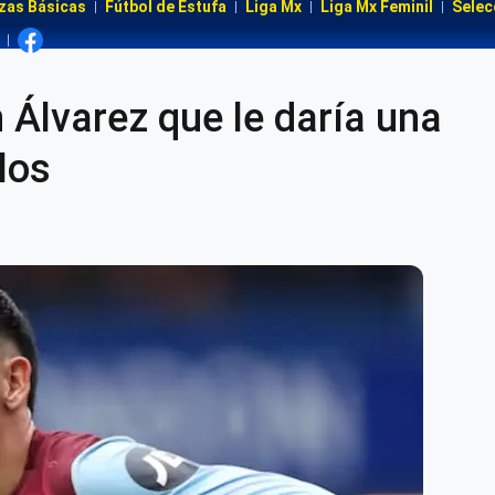
zas Básicas
Fútbol de Estufa
Liga Mx
Liga Mx Feminil
Selec
 Álvarez que le daría una
los