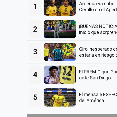
América ya sabe 
1
Cerrillo en el Ape
¡BUENAS NOTICIAS
2
inicio que sorpre
Giro inesperado 
3
estaría en riesgo 
El PREMIO que Guil
4
ante San Diego
El mensaje ESPECI
5
del América