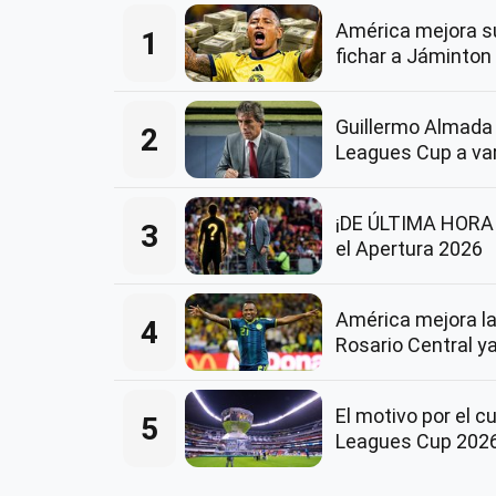
América mejora su
1
fichar a Jáminto
Guillermo Almada 
2
Leagues Cup a va
¡DE ÚLTIMA HORA! 
3
el Apertura 2026
América mejora la
4
Rosario Central ya
El motivo por el c
5
Leagues Cup 202