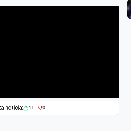
ta notícia:
11
0