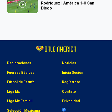
Rodríguez | América 1-0 San
Diego
Declaraciones
Noticias
Fuerzas Básicas
Inicia Sesión
Fútbol de Estufa
Regístrate
Liga Mx
Contato
Liga Mx Feminil
Privacidad
Selección Mexicana