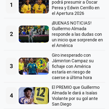
podrá presumir a Óscar
1
Perea y Edwin Cerrillo en
el Apertura 2026
¡BUENAS NOTICIAS!
Guillermo Almada
2
responde a las dudas con
un inicio que sorprende en
el América
Giro inesperado con
Jáminton Campaz su
3
fichaje con América
estaría en riesgo de
caerse a última hora
El PREMIO que Guillermo
Almada le dará a Isaías
4
Violante por su gol ante
San Diego