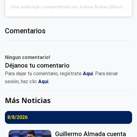
Uma publicação compartilhada por Joanna Burkat (@burkat.joanna)
Comentarios
Ningun comentario!
Déjanos tu comentario
Para dejar tu comentario, regístrate
Aqui
. Para iniciar
sesión, haz clic
Aqui
.
Más Noticias
8/8/2026
Guillermo Almada cuenta