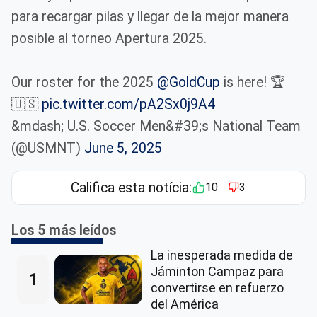
para recargar pilas y llegar de la mejor manera
posible al torneo Apertura 2025.
Our roster for the 2025
@GoldCup
is here! 🏆
🇺🇸
pic.twitter.com/pA2Sx0j9A4
&mdash; U.S. Soccer Men&#39;s National Team
(@USMNT)
June 5, 2025
Califica esta notícia:
10
3
Los 5 más leídos
La inesperada medida de
Jáminton Campaz para
1
convertirse en refuerzo
del América