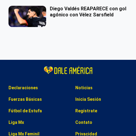
Diego Valdés REAPARECE con gol
agónico con Vélez Sarsfield
Declaraciones
Noticias
Fuerzas Básicas
Inicia Sesión
Fútbol de Estufa
Regístrate
Liga Mx
Contato
Liga Mx Feminil
Privacidad