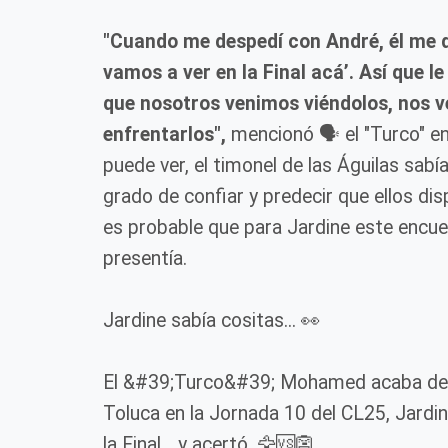
"Cuando me despedí con André, él me dijo
vamos a ver en la Final acá’. Así que le 
que nosotros venimos viéndolos, nos 
enfrentarlos",
mencionó 🗣️ el "Turco" e
puede ver, el timonel de las Águilas sabí
grado de confiar y predecir que ellos dis
es probable que para Jardine este encue
presentía.
Jardine sabía cositas... 👀
El &#39;Turco&#39; Mohamed acaba de r
Toluca en la Jornada 10 del CL25, Jardin
la Final... y acertó. 🦅🆚👺