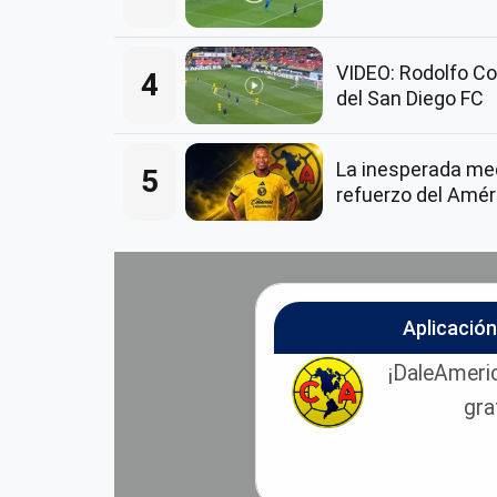
VIDEO: Rodolfo Co
4
del San Diego FC
La inesperada me
5
refuerzo del Amér
Aplicació
¡DaleAmeric
gra