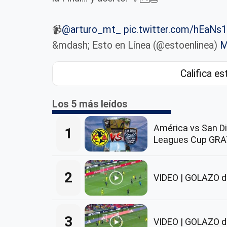
📹
@arturo_mt_
pic.twitter.com/hEaNs
&mdash; Esto en Línea (@estoenlinea)
M
Califica es
Los 5 más leídos
América vs San Di
1
Leagues Cup GRA
2
VIDEO | GOLAZO de
3
VIDEO | GOLAZO de