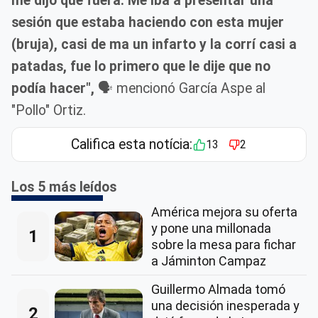
me dijo que fuera. Me iba a presentar una
sesión que estaba haciendo con esta mujer
(bruja), casi de ma un infarto y la corrí casi a
patadas, fue lo primero que le dije que no
podía hacer",
🗣️ mencionó García Aspe al
"Pollo" Ortiz.
Califica esta notícia:
13
2
Los 5 más leídos
América mejora su oferta
y pone una millonada
1
sobre la mesa para fichar
a Jáminton Campaz
Guillermo Almada tomó
una decisión inesperada y
2