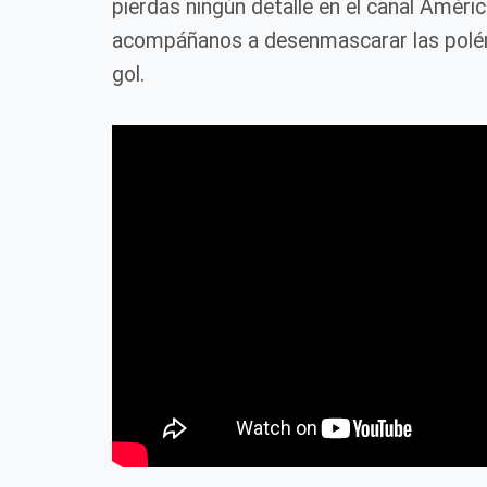
pierdas ningún detalle en el canal Améri
acompáñanos a desenmascarar las polém
gol.