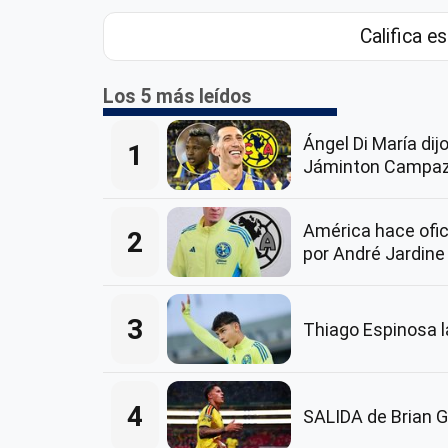
Califica es
Los 5 más leídos
Ángel Di María dij
1
Jáminton Campaz
América hace ofici
2
por André Jardine
3
Thiago Espinosa 
4
SALIDA de Brian G