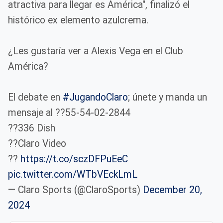
atractiva para llegar es América", finalizó el
histórico ex elemento azulcrema.
¿Les gustaría ver a Alexis Vega en el Club
América?
El debate en
#JugandoClaro
; únete y manda un
mensaje al ??55-54-02-2844
??336 Dish
??Claro Video
??
https://t.co/sczDFPuEeC
pic.twitter.com/WTbVEckLmL
— Claro Sports (@ClaroSports)
December 20,
2024