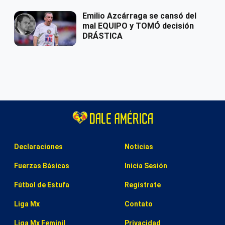
Emilio Azcárraga se cansó del
mal EQUIPO y TOMÓ decisión
DRÁSTICA
Declaraciones
Noticias
Fuerzas Básicas
Inicia Sesión
Fútbol de Estufa
Regístrate
Liga Mx
Contato
Liga Mx Feminil
Privacidad