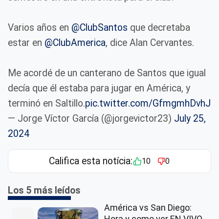
Varios años en
@ClubSantos
que decretaba
estar en
@ClubAmerica
, dice Alan Cervantes.
Me acordé de un canterano de Santos que igual
decía que él estaba para jugar en América, y
terminó en Saltillo.
pic.twitter.com/GfmgmhDvhJ
— Jorge Víctor García (@jorgevictor23)
July 25,
2024
Califica esta notícia:
10
0
Los 5 más leídos
América vs San Diego:
Hora y como ver EN VIVO