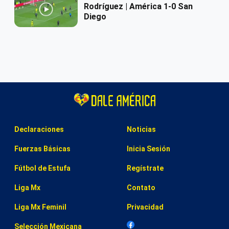
Rodríguez | América 1-0 San
Diego
Declaraciones
Noticias
Fuerzas Básicas
Inicia Sesión
Fútbol de Estufa
Regístrate
Liga Mx
Contato
Liga Mx Feminil
Privacidad
Selección Mexicana