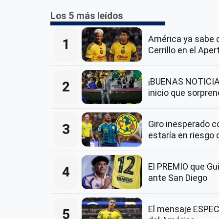
Los 5 más leídos
América ya sabe 
1
Cerrillo en el Ape
¡BUENAS NOTICIAS
2
inicio que sorpre
Giro inesperado 
3
estaría en riesgo 
El PREMIO que Guil
4
ante San Diego
El mensaje ESPECI
5