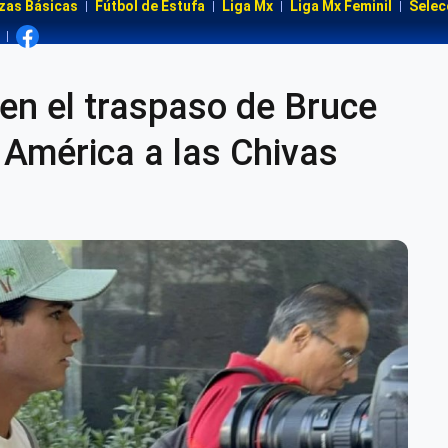
zas Básicas
Fútbol de Estufa
Liga Mx
Liga Mx Feminil
Selec
n el traspaso de Bruce
 América a las Chivas