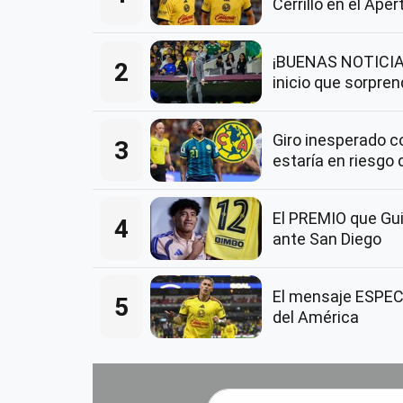
Cerrillo en el Ape
¡BUENAS NOTICIAS
2
inicio que sorpre
Giro inesperado 
3
estaría en riesgo 
El PREMIO que Guil
4
ante San Diego
El mensaje ESPECI
5
del América