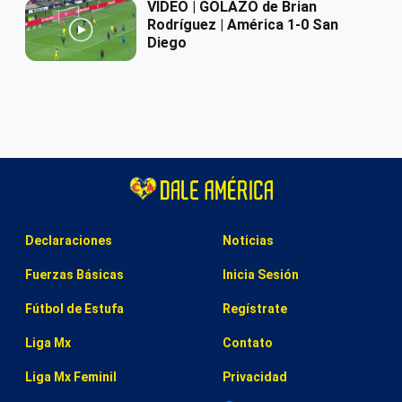
VIDEO | GOLAZO de Brian
Rodríguez | América 1-0 San
Diego
Declaraciones
Noticias
Fuerzas Básicas
Inicia Sesión
Fútbol de Estufa
Regístrate
Liga Mx
Contato
Liga Mx Feminil
Privacidad